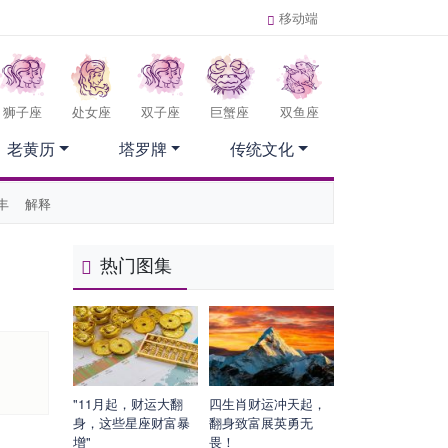
移动端
狮子座
处女座
双子座
巨蟹座
双鱼座
老黄历
塔罗牌
传统文化
丰
解释
热门图集
"11月起，财运大翻
四生肖财运冲天起，
身，这些星座财富暴
翻身致富展英勇无
增"
畏！