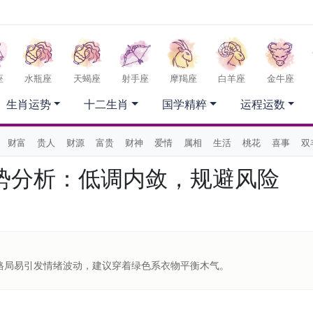
座
水瓶座
天蝎座
射手座
摩羯座
白羊座
金牛座
生肖运势
十二生肖
国学精粹
运程运数
财富
贵人
财源
富贵
财神
爱情
属相
生活
桃花
喜事
双
日运势分析：低调内敛，规避风险
格局易引发情绪波动，建议穿着绿色系衣物平衡木气。