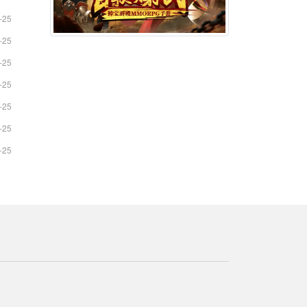
-25
-25
-25
-25
-25
-25
-25