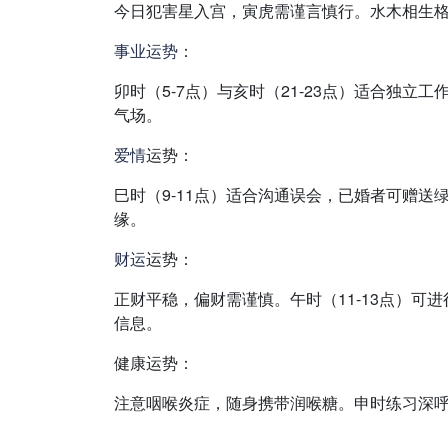
今日犯害星入宫，寅虎需谨言慎行。水木相生
事业
运势
：
卯时（5-7点）与亥时（21-23点）适合独立工
气场。
爱情
运势：
巳时（9-11点）适合沟通误会，已婚者可赠送
缘。
财运
运势：
正财平稳，偏财需谨慎。午时（11-13点）
信息。
健康运势：
注意咽喉炎症，随身携带润喉糖。申时练习深