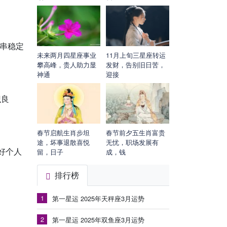
手串稳定
未来两月四星座事业
11月上旬三星座转运
攀高峰，贵人助力显
发财，告别旧日苦，
神通
迎接
识良
春节启航生肖步坦
春节前夕五生肖富贵
途，坏事退散喜悦
无忧，职场发展有
好个人
留，日子
成，钱
排行榜
1
第一星运 2025年天秤座3月运势
2
第一星运 2025年双鱼座3月运势