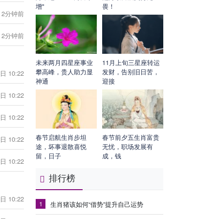
增"
畏！
2分钟前
2分钟前
未来两月四星座事业
11月上旬三星座转运
攀高峰，贵人助力显
发财，告别旧日苦，
日 10:22
神通
迎接
日 10:22
日 10:22
春节启航生肖步坦
春节前夕五生肖富贵
日 10:22
途，坏事退散喜悦
无忧，职场发展有
留，日子
成，钱
日 10:22
排行榜
日 10:22
1
生肖猪该如何“借势”提升自己运势