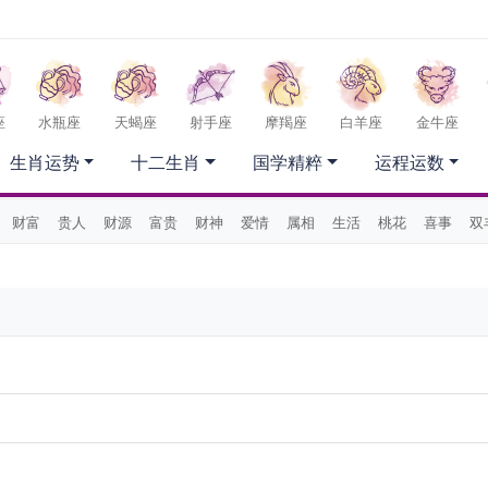
座
水瓶座
天蝎座
射手座
摩羯座
白羊座
金牛座
生肖运势
十二生肖
国学精粹
运程运数
财富
贵人
财源
富贵
财神
爱情
属相
生活
桃花
喜事
双