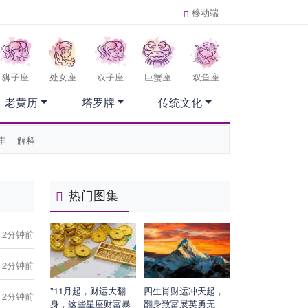
移动端
狮子座
处女座
双子座
巨蟹座
双鱼座
老黄历
塔罗牌
传统文化
丰
解释
热门图集
2分钟前
2分钟前
"11月起，财运大翻
四生肖财运冲天起，
2分钟前
身，这些星座财富暴
翻身致富展英勇无