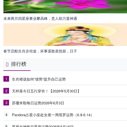
未来两月四星座事业攀高峰，贵人助力显神通
春节启航生肖步坦途，坏事退散喜悦留，日子
排行榜
1
生肖猪该如何“借势”提升自己运势
2
天秤座今日五行穿衣！【2026年5月30日】
3
苏珊米勒每日运势2026年6月3日
4
Pandora占星小巫处女座一周塔罗运势（6.8-6.14）
5
星座女神每日星座运势2026年6月15日