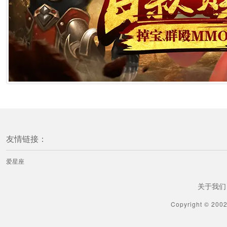
[ 摩羯座] 蓝蓝占星摩羯座一周感情运势（6.20-6.26）
1分钟前
[ 摩羯座] 摩羯座丧心病狂的分手方式
1分钟前
[ 摩羯座] 神叨酱摩羯座2026年6月塔罗运势
1分钟前
友情链接：
[射手座] 爱莎公主射手座一周塔罗运势（6.22-6.28）
爱星座
1分钟前
关于我们
[射手座] 海百合射手座本周运势（6.22-6.28）
Copyright © 200
1分钟前