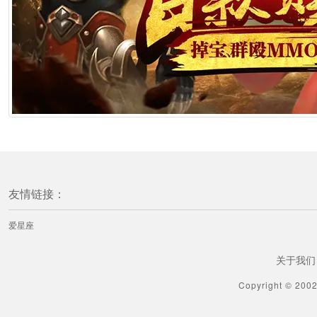
[ 摩羯座] 蓝蓝占星摩羯座一周感情运势（6.20-6.26）
1分钟前
[ 摩羯座] 摩羯座丧心病狂的分手方式
1分钟前
[ 摩羯座] 神叨酱摩羯座2026年6月塔罗运势
1分钟前
友情链接：
[射手座] 爱莎公主射手座一周塔罗运势（6.22-6.28）
爱星座
1分钟前
关于我们
[射手座] 海百合射手座本周运势（6.22-6.28）
Copyright © 200
1分钟前