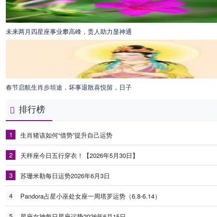
未来两月四星座事业攀高峰，贵人助力显神通
春节启航生肖步坦途，坏事退散喜悦留，日子
排行榜
1
生肖猪该如何“借势”提升自己运势
2
天秤座今日五行穿衣！【2026年5月30日】
3
苏珊米勒每日运势2026年6月3日
4
Pandora占星小巫处女座一周塔罗运势（6.8-6.14）
5
星座女神每日星座运势2026年6月15日