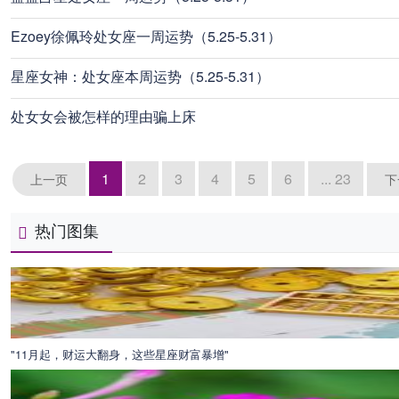
Ezoey徐佩玲处女座一周运势（5.25-5.31）
星座女神：处女座本周运势（5.25-5.31）
处女女会被怎样的理由骗上床
1
2
3
4
5
6
... 23
上一页
下
热门图集
"11月起，财运大翻身，这些星座财富暴增"