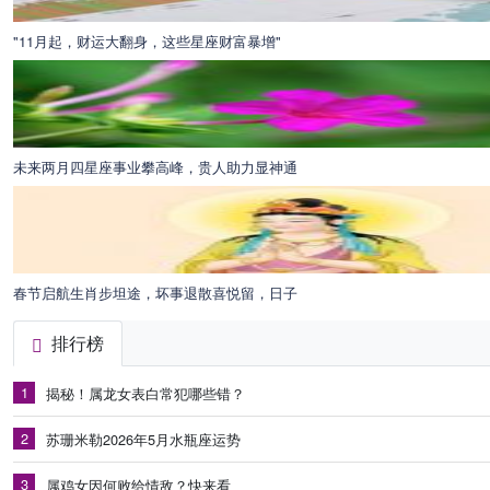
"11月起，财运大翻身，这些星座财富暴增"
未来两月四星座事业攀高峰，贵人助力显神通
春节启航生肖步坦途，坏事退散喜悦留，日子
排行榜
1
揭秘！属龙女表白常犯哪些错？
2
苏珊米勒2026年5月水瓶座运势
3
属鸡女因何败给情敌？快来看