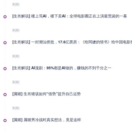
刚刚
[生肖解说] 楼上骂AI，楼下卖AI：全球电影圈正在上演最荒诞的一幕
刚刚
[生肖解说] 一封潮汕侨批，17.6亿票房：《给阿嬷的情书》给中国电
刚刚
[生肖解说] AI漫剧：95%都是AI做的，赚钱的不到千分之一
刚刚
[属猪] 生肖猪该如何“借势”提升自己运势
刚刚
[属猪] 属猪男冷战时真实想法，竟是这样