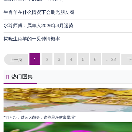
生肖羊在什么情况下会删光朋友圈
水玲师傅：属羊人2026年4月运势
揭晓生肖羊的一见钟情概率
1
2
3
4
5
6
... 22
上一页
下
热门图集
"11月起，财运大翻身，这些星座财富暴增"