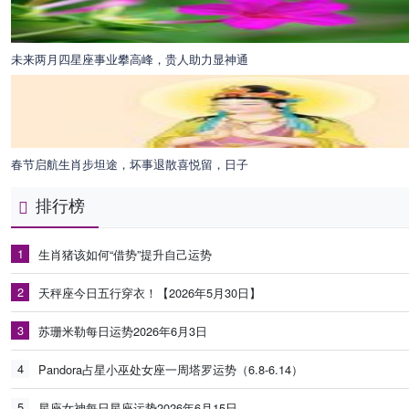
未来两月四星座事业攀高峰，贵人助力显神通
春节启航生肖步坦途，坏事退散喜悦留，日子
排行榜
1
生肖猪该如何“借势”提升自己运势
2
天秤座今日五行穿衣！【2026年5月30日】
3
苏珊米勒每日运势2026年6月3日
4
Pandora占星小巫处女座一周塔罗运势（6.8-6.14）
5
星座女神每日星座运势2026年6月15日