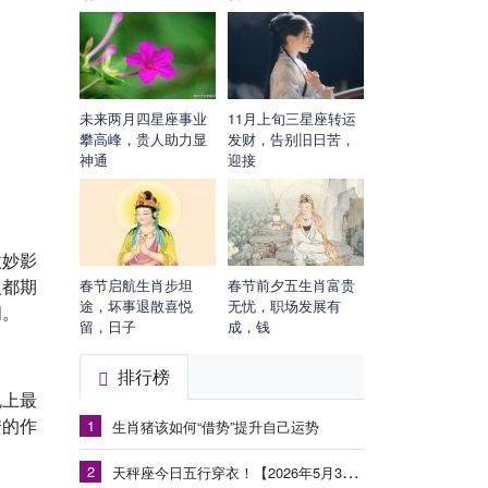
未来两月四星座事业
11月上旬三星座转运
攀高峰，贵人助力显
发财，告别旧日苦，
神通
迎接
微妙影
人都期
春节启航生肖步坦
春节前夕五生肖富贵
途，坏事退散喜悦
无忧，职场发展有
问。
留，日子
成，钱
排行榜
色上最
安的作
1
生肖猪该如何“借势”提升自己运势
2
天秤座今日五行穿衣！【2026年5月30日】