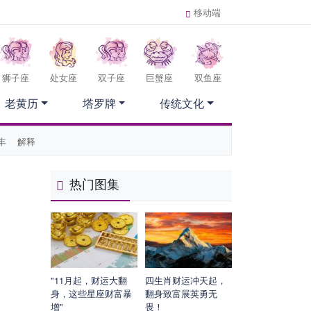
移动端
狮子座
处女座
双子座
巨蟹座
双鱼座
老黄历
塔罗牌
传统文化
丰
解释
热门图集
"11月起，财运大翻
四生肖财运冲天起，
身，这些星座财富暴
翻身致富展英勇无
增"
畏！