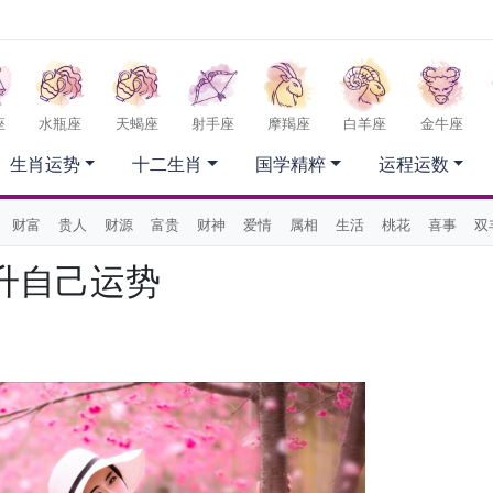
座
水瓶座
天蝎座
射手座
摩羯座
白羊座
金牛座
生肖运势
十二生肖
国学精粹
运程运数
财富
贵人
财源
富贵
财神
爱情
属相
生活
桃花
喜事
双
升自己运势