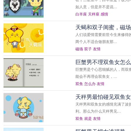
如人意，但是并不是说…
白羊座
天秤座
感情
天蝎和双子闺蜜，磁场
人们说爱情需要前世今生来修得
两个人不适合做朋友那…
磁场
双子
友情
巨蟹男不理双鱼女怎么
巨蟹男是个心思细腻的人，而双
能会不再理会双鱼女，…
双鱼
怎么办
友情
天秤男最怕碰见双鱼女
天秤男和双鱼女的感情充满了波
利。那么为什么天秤男见…
双鱼
就是
友情