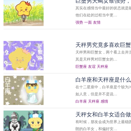
巨蟹男天蝎女谁强势，
其实在感情当中最好的状态就是
他们在处的过程当中更…
强势
一面
友情
天秤男究竟多喜欢巨蟹
天秤男和巨蟹女，两个看上去并
其是天秤男对巨蟹女的…
巨蟹座
友谊
天秤座
白羊座和天秤座是什么
在十二星座中，白羊座是个较为
如人意，但是并不是说…
白羊座
天秤座
感情
天秤女和白羊女适合做
有时候，朋友会成为世界上最稳
朗的白羊女，和偏好安…