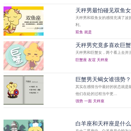
天秤男最怕碰见双鱼女
天秤男和双鱼女的感情充满了波
利。
双鱼
就是
天秤男究竟多喜欢巨蟹
天秤男和巨蟹女，两个看上去并
巨蟹座
友谊
天秤座
巨蟹男天蝎女谁强势？
其实在感情当中最好的状态就是
他们在处的过程当中更…
强势
一面
天秤座
白羊座和天秤座是什么
在十二星座中，白羊座是个较为