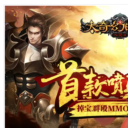
1分钟前
[星座花语] 最“狠心”的三个月亮星座
1分钟前
[星座知识] 哪个星座的记仇指数最高
1分钟前
[星座知识] 会撩妹，魅力四射的星座男TOP4
1分钟前
[星运磁场] 职场攻略：12星座跳槽避雷指南
1分钟前
[星座性格] 射手座性格：自由与冒险的灵魂