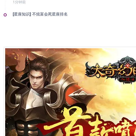
1分钟前
[星座知识] 不炫富会死星座排名
1分钟前
[星座知识] 最白痴的星座排行榜
1分钟前
[星座知识] 最情绪化的星座排行
1分钟前
[星座性格] 高知星座女：她们的智慧，藏不住的飒爽气场
1分钟前
[星座性格] 这些星座倔得像头牛，感情里谁也别想让他们低头！
1分钟前