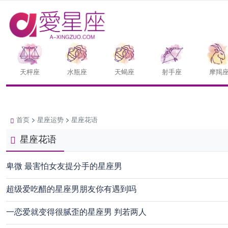
天枰座
水瓶座
天蝎座
射手座
摩羯
首页
>
星座运势
>
星座花语
星座花语
卑微 最害怕女友提分手的星座男
超级爱吃醋的星座男朋友你有遇到吗
一恋爱就变得很腻歪的星座男 判若两人