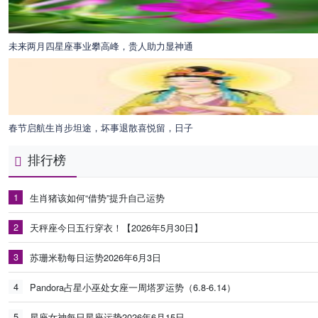
未来两月四星座事业攀高峰，贵人助力显神通
春节启航生肖步坦途，坏事退散喜悦留，日子
排行榜
1
生肖猪该如何“借势”提升自己运势
2
天秤座今日五行穿衣！【2026年5月30日】
3
苏珊米勒每日运势2026年6月3日
4
Pandora占星小巫处女座一周塔罗运势（6.8-6.14）
5
星座女神每日星座运势2026年6月15日