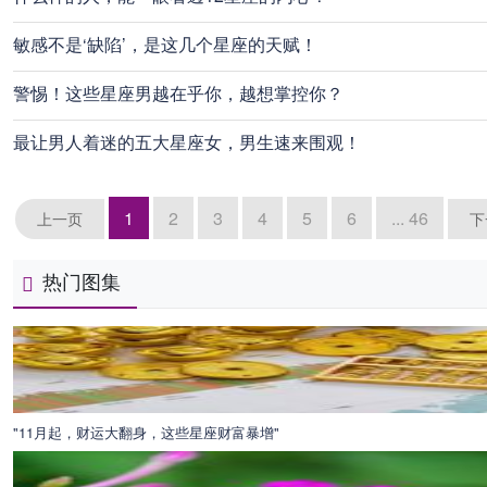
敏感不是‘缺陷’，是这几个星座的天赋！
警惕！这些星座男越在乎你，越想掌控你？
最让男人着迷的五大星座女，男生速来围观！
1
2
3
4
5
6
... 46
上一页
下
热门图集
"11月起，财运大翻身，这些星座财富暴增"