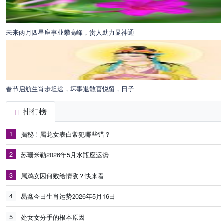
未来两月四星座事业攀高峰，贵人助力显神通
春节启航生肖步坦途，坏事退散喜悦留，日子
排行榜
1
揭秘！属龙女表白常犯哪些错？
2
苏珊米勒2026年5月水瓶座运势
3
属鸡女因何败给情敌？快来看
4
易鑫今日生肖运势2026年5月16日
5
处女女分手的根本原因