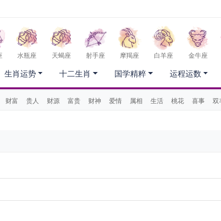
座
水瓶座
天蝎座
射手座
摩羯座
白羊座
金牛座
生肖运势
十二生肖
国学精粹
运程运数
财富
贵人
财源
富贵
财神
爱情
属相
生活
桃花
喜事
双