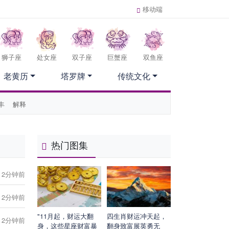
移动端
狮子座
处女座
双子座
巨蟹座
双鱼座
老黄历
塔罗牌
传统文化
丰
解释
热门图集
2分钟前
2分钟前
"11月起，财运大翻
四生肖财运冲天起，
2分钟前
身，这些星座财富暴
翻身致富展英勇无