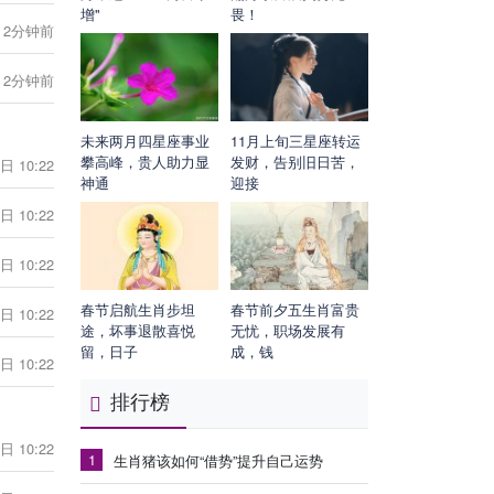
增"
畏！
2分钟前
2分钟前
未来两月四星座事业
11月上旬三星座转运
攀高峰，贵人助力显
发财，告别旧日苦，
日 10:22
神通
迎接
日 10:22
日 10:22
春节启航生肖步坦
春节前夕五生肖富贵
日 10:22
途，坏事退散喜悦
无忧，职场发展有
留，日子
成，钱
日 10:22
排行榜
日 10:22
1
生肖猪该如何“借势”提升自己运势