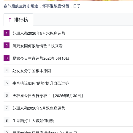
春节启航生肖步坦途，坏事退散喜悦留，日子
排行榜
1
苏珊米勒2026年5月水瓶座运势
2
属鸡女因何败给情敌？快来看
3
易鑫今日生肖运势2026年5月16日
4
处女女分手的根本原因
5
生肖猪该如何“借势”提升自己运势
6
天秤座今日五行穿衣！【2026年5月30日】
7
苏珊米勒2026年5月双鱼座运势
8
生肖狗打工人该如何理财
9
星座女神每日星座运势2026年5月16日