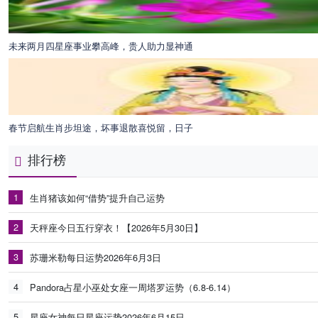
未来两月四星座事业攀高峰，贵人助力显神通
春节启航生肖步坦途，坏事退散喜悦留，日子
排行榜
1
生肖猪该如何“借势”提升自己运势
2
天秤座今日五行穿衣！【2026年5月30日】
3
苏珊米勒每日运势2026年6月3日
4
Pandora占星小巫处女座一周塔罗运势（6.8-6.14）
5
星座女神每日星座运势2026年6月15日