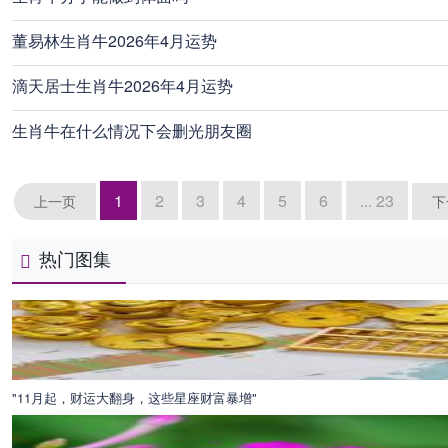
董易林生肖牛2026年4月运势
滴天居士生肖牛2026年4月运势
生肖牛在什么情况下会删光朋友圈
1
2
3
4
5
6
... 23
上一页
下
热门图集
"11月起，财运大翻身，这些星座财富暴增"