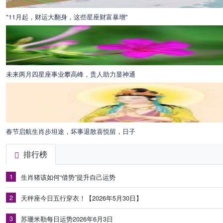
"11月起，财运大翻身，这些星座财富暴增"
未来两月四星座事业攀高峰，贵人助力显神通
春节启航生肖步坦途，坏事退散喜悦留，日子
排行榜
1
生肖猪该如何“借势”提升自己运势
2
天秤座今日五行穿衣！【2026年5月30日】
3
苏珊米勒每日运势2026年6月3日