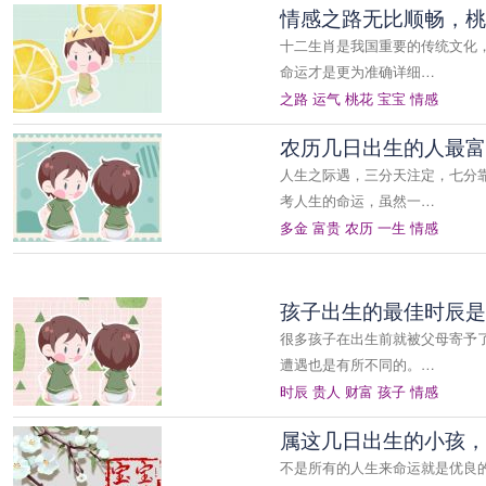
情感之路无比顺畅，桃
十二生肖是我国重要的传统文化
命运才是更为准确详细…
之路
运气
桃花
宝宝
情感
农历几日出生的人最富
人生之际遇，三分天注定，七分
考人生的命运，虽然一…
多金
富贵
农历
一生
情感
孩子出生的最佳时辰是
很多孩子在出生前就被父母寄予
遭遇也是有所不同的。…
时辰
贵人
财富
孩子
情感
属这几日出生的小孩，
不是所有的人生来命运就是优良