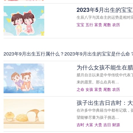
2023年5月出生的宝
生辰八字与其命主的运势是相对
宝宝
五行
富贵
尾数
农历
2023年9月出生五行属什么？2023年9月出生的宝宝是什么命
为什么女孩不能生在腊
腊月自古以来是中华传统中代表
来的愿景。那么在具有…
之命
女孩
富贵
尾数
农历
孩子出生吉日吉时：大
在许多中华典籍当中都有记载，
望能够尽量为孩子挑选…
吉时
大富
大贵
吉日
财源