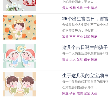
上的种种困难，那么人…
贵人
长相
小孩
一生
情感
25个出生富贵日，财
金钱是每个人生活中不可缺少的
们不需要努力，也会有…
富贵
事事
事业
财富
家庭
这几个吉日诞生的孩子
每一个人的生活当中总有很多非
吉日
大人
父母
孩子
家庭
生于这几天的宝宝,将
每一个父母自然期望自己的孩子
么才能去判断孩子具体…
家业
子女
感情
宝宝
人生