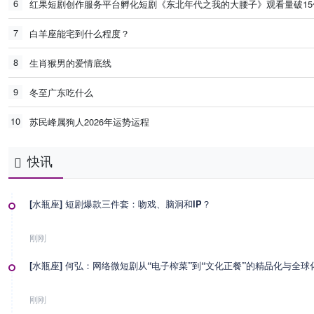
6
红果短剧创作服务平台孵化短剧《东北年代之我的大腰子》观看量破15
7
白羊座能宅到什么程度？
8
生肖猴男的爱情底线
9
冬至广东吃什么
10
苏民峰属狗人2026年运势运程
快讯
[水瓶座] 短剧爆款三件套：吻戏、脑洞和IP？
刚刚
[水瓶座] 何弘：网络微短剧从“电子榨菜”到“文化正餐”的精品化与全球
刚刚