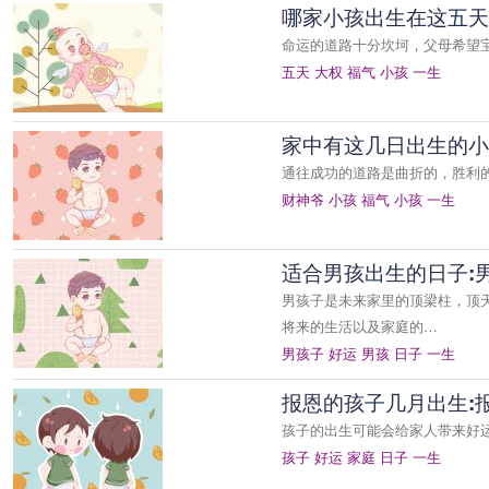
哪家小孩出生在这五天
命运的道路十分坎坷，父母希望
五天
大权
福气
小孩
一生
家中有这几日出生的小
通往成功的道路是曲折的，胜利
财神爷
小孩
福气
小孩
一生
适合男孩出生的日子:
男孩子是未来家里的顶梁柱，顶
将来的生活以及家庭的…
男孩子
好运
男孩
日子
一生
报恩的孩子几月出生:
孩子的出生可能会给家人带来好
孩子
好运
家庭
日子
一生