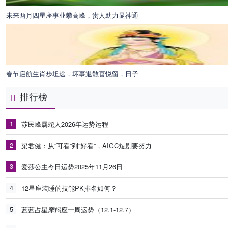
未来两月四星座事业攀高峰，贵人助力显神通
春节启航生肖步坦途，坏事退散喜悦留，日子
排行榜
1
苏民峰属蛇人2026年运势运程
2
梁君健：从“可看”到“好看”，AIGC短剧要努力
3
爱莎公主今日运势2025年11月26日
4
12星座装睡的技能PK排名如何？
5
蓝蓝占星摩羯座一周运势（12.1-12.7）