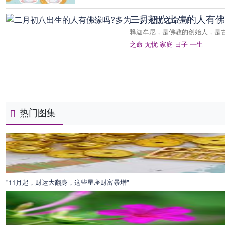
二月初八出生的人有佛
释迦牟尼，是佛教的创始人，是古
之命
无忧
家庭
日子
一生
热门图集
"11月起，财运大翻身，这些星座财富暴增"