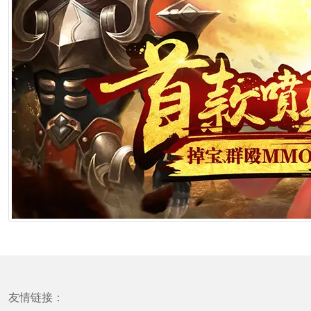
[ 摩羯座] 海百合摩羯座本周运势（6.22-6.28）
1分钟前
[ 摩羯座] 蓝蓝占星摩羯座一周感情运势（6.20-6.26）
1分钟前
[ 摩羯座] 摩羯座丧心病狂的分手方式
1分钟前
[ 摩羯座] 神叨酱摩羯座2026年6月塔罗运势
1分钟前
[射手座] 爱莎公主射手座一周塔罗运势（6.22-6.28）
1分钟前
友情链接：