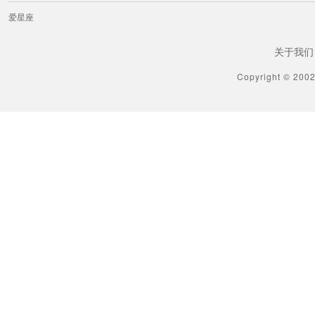
[射手座] 海百合射手座本周运势（6.22-6.28）
爱星座
1分钟前
关于我们
[射手座] 蓝蓝占星射手座一周感情运势（6.20-6.26）
Copyright © 200
1分钟前
[射手座] 射手座丧心病狂的分手方式
1分钟前
[射手座] 神叨酱射手座2026年6月塔罗运势
1分钟前
[天蝎座] 爱莎公主天蝎座一周塔罗运势（6.22-6.28）
1分钟前