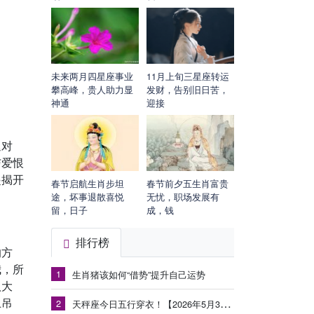
未来两月四星座事业
11月上旬三星座转运
攀高峰，贵人助力显
发财，告别旧日苦，
神通
迎接
退对
与爱恨
起揭开
春节启航生肖步坦
春节前夕五生肖富贵
途，坏事退散喜悦
无忧，职场发展有
留，日子
成，钱
排行榜
的方
我，所
1
生肖猪该如何“借势”提升自己运势
八大
上吊
2
天秤座今日五行穿衣！【2026年5月30日】