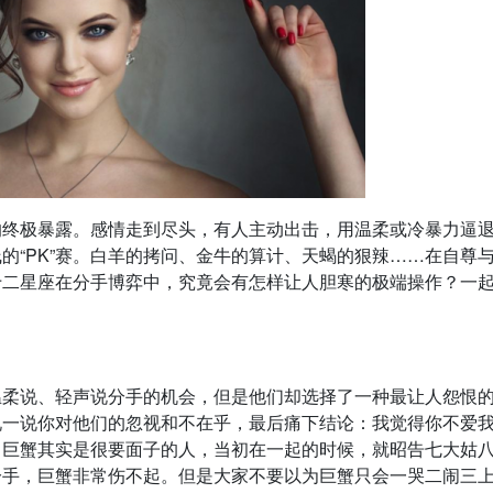
的终极暴露。感情走到尽头，有人主动出击，用温柔或冷暴力逼
的“PK”赛。白羊的拷问、金牛的算计、天蝎的狠辣……在自尊
十二星座在分手博弈中，究竟会有怎样让人胆寒的极端操作？一
温柔说、轻声说分手的机会，但是他们却选择了一种最让人怨恨
说一说你对他们的忽视和不在乎，最后痛下结论：我觉得你不爱
。巨蟹其实是很要面子的人，当初在一起的时候，就昭告七大姑
分手，巨蟹非常伤不起。但是大家不要以为巨蟹只会一哭二闹三