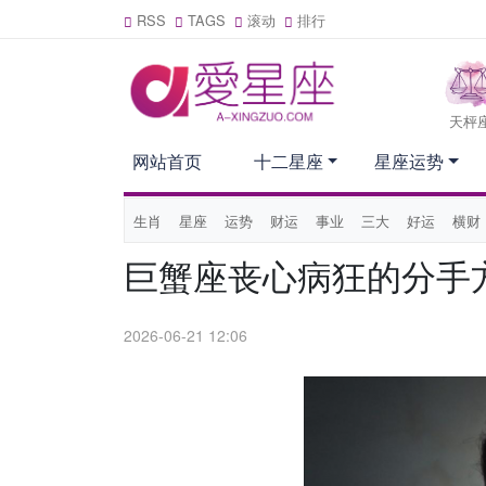
RSS
TAGS
滚动
排行
天枰
网站首页
十二星座
星座运势
生肖
星座
运势
财运
事业
三大
好运
横财
巨蟹座丧心病狂的分手
2026-06-21 12:06