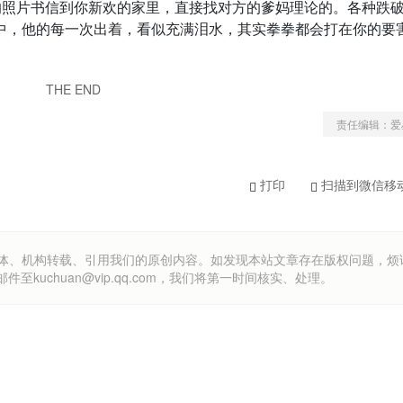
的照片书信到你新欢的家里，直接找对方的爹妈理论的。各种跌
中，他的每一次出着，看似充满泪水，其实拳拳都会打在你的要
THE END
责任编辑：爱
打印
扫描到微信移
om）欢迎各方媒体、机构转载、引用我们的原创内容。如发现本站文章存在版权问题，
uchuan@vip.qq.com，我们将第一时间核实、处理。