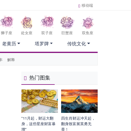
移动端
狮子座
处女座
双子座
巨蟹座
双鱼座
老黄历
塔罗牌
传统文化
丰
解释
热门图集
"11月起，财运大翻
四生肖财运冲天起，
身，这些星座财富暴
翻身致富展英勇无
增"
畏！