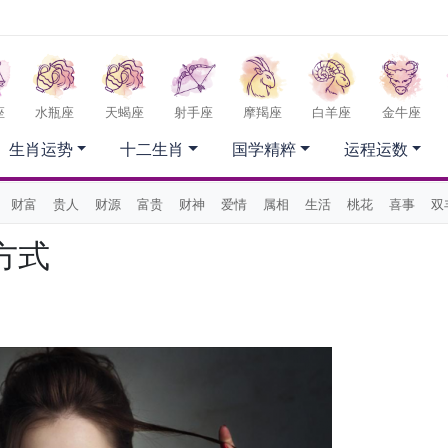
座
水瓶座
天蝎座
射手座
摩羯座
白羊座
金牛座
生肖运势
十二生肖
国学精粹
运程运数
财富
贵人
财源
富贵
财神
爱情
属相
生活
桃花
喜事
双
方式