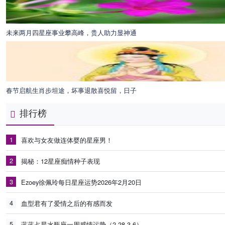
未来两月四星座事业攀高峰，贵人助力显神通
春节启航生肖步坦途，坏事退散喜悦留，日子
排行榜
1
喜欢与女友做连体婴的星座男！
2
揭秘：12星座痴情种子表现
3
Ezoey徐佩玲每日星座运势2026年2月20日
4
血型君有了爱情之后的有感而发
5
蓝蓝占星水瓶座一周感情运势（2.28-3.6）