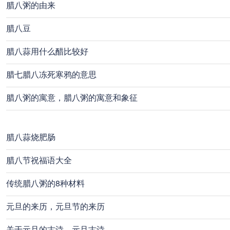
腊八粥的由来
腊八豆
腊八蒜用什么醋比较好
腊七腊八冻死寒鸦的意思
腊八粥的寓意，腊八粥的寓意和象征
腊八蒜烧肥肠
腊八节祝福语大全
传统腊八粥的8种材料
元旦的来历，元旦节的来历
关于元旦的古诗，元旦古诗