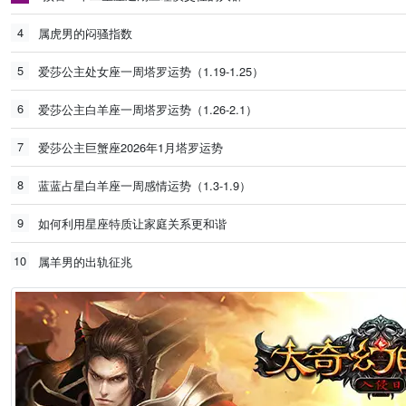
4
属虎男的闷骚指数
5
爱莎公主处女座一周塔罗运势（1.19-1.25）
6
爱莎公主白羊座一周塔罗运势（1.26-2.1）
7
爱莎公主巨蟹座2026年1月塔罗运势
8
蓝蓝占星白羊座一周感情运势（1.3-1.9）
9
如何利用星座特质让家庭关系更和谐
10
属羊男的出轨征兆