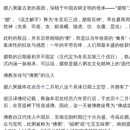
腊八粥最古老的基因，深植于中国农耕文明的母体——“腊祭”
“腊”，《说文解字》释为“冬至后三戌，腊祭百神”。早在夏商周三
然神（先啬、司啬、农、邮表畷、猫虎、坊、水庸、昆虫），而“
此时的祭品，并非后世精细的“粥”，而是以当年收获的 “禽兽”
集体性的狂欢与感恩：一年的辛劳告终，人们用最丰盛的收获
腊祭的日期最初并不固定（汉代定为冬至后第三个戌日），祭品也
式内涵一脉相承。可以说，腊祭是腊八粥在文化精神上的“源代
佛教东传与“佛粥”的注入
腊八粥最终在
农历
十二月初八这个具体日期上定型，并拥有了
据汉译佛经记载，释迦牟尼在经历六年苦行后，于农历十二月初八
后，在菩提树下悟道成佛。因此，这一天被佛教徒尊为 “佛成道日”
佛教自汉代传入中国后，至南北朝时期已十分兴盛。寺庙在腊
众与贫民，此粥被称为 “佛粥”、“福粥”或“七宝五味粥” 