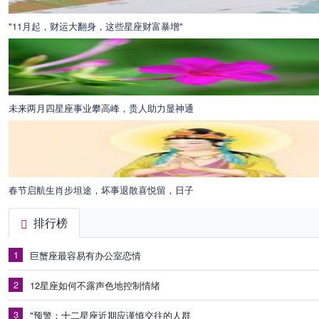
"11月起，财运大翻身，这些星座财富暴增"
未来两月四星座事业攀高峰，贵人助力显神通
春节启航生肖步坦途，坏事退散喜悦留，日子
排行榜
1
巨蟹座最容易有办公室恋情
2
12星座如何不露声色地控制情绪
3
"预警：十二星座近期应谨慎交往的人群