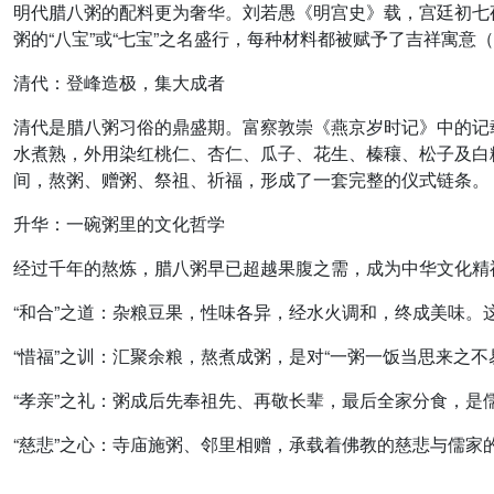
明代腊八粥的配料更为奢华。刘若愚《明宫史》载，宫廷初七夜
粥的“八宝”或“七宝”之名盛行，每种材料都被赋予了吉祥寓
清代：登峰造极，集大成者
清代是腊八粥习俗的鼎盛期。富察敦崇《燕京岁时记》中的记
水煮熟，外用染红桃仁、杏仁、瓜子、花生、榛穰、松子及白
间，熬粥、赠粥、祭祖、祈福，形成了一套完整的仪式链条。
升华：一碗粥里的文化哲学
经过千年的熬炼，腊八粥早已超越果腹之需，成为中华文化精
“和合”之道：杂粮豆果，性味各异，经水火调和，终成美味。这体
“惜福”之训：汇聚余粮，熬煮成粥，是对“一粥一饭当思来之
“孝亲”之礼：粥成后先奉祖先、再敬长辈，最后全家分食，是
“慈悲”之心：寺庙施粥、邻里相赠，承载着佛教的慈悲与儒家