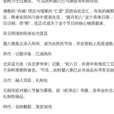
金刚力士以逐疫。”可见此时腊八已与驱疫等民俗结合。
佛教的 “布施” 理念与儒家的 “仁爱” 思想在此交汇，寺庙
近，两者在民间习俗中逐渐合流， “腊月初八” 这个具体日
日日期。而“粥”，也正式成为了这个节日的核心物质载体。
宋元明清的民俗化与普及
腊八粥真正深入民间、成为全民性节俗，并在形制上高度成熟
宋代：记载详备，已成风尚
北宋孟元老《东京梦华录》记载：“初八日，街巷中有僧尼三五
子杂料煮粥而食也。”可见，此时腊八粥已从寺庙走向寻常百姓
元代：融入宫廷，礼制化
元朝宫廷对腊八节极为重视。据《析津志》等载，皇帝会向文
礼制性物品。
明代：花样翻新，寓意加强