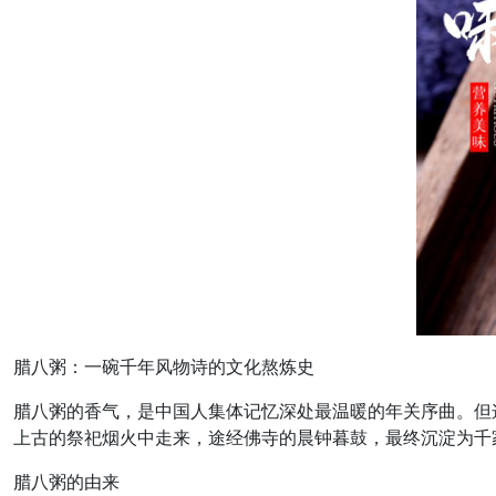
腊八粥：一碗千年风物诗的文化熬炼史
腊八粥的香气，是中国人集体记忆深处最温暖的年关序曲。但
上古的祭祀烟火中走来，途经佛寺的晨钟暮鼓，最终沉淀为千
腊八粥的由来