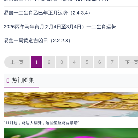
易鑫十二生肖乙巳年正月运势（2.4-3.4）
2026丙午马年寅月(2月4日至3月4日）十二生肖运势
易鑫一周黄道吉凶日（2.2-2.8）
1
2
3
4
5
6
7
上一页
下一
热门图集
"11月起，财运大翻身，这些星座财富暴增"