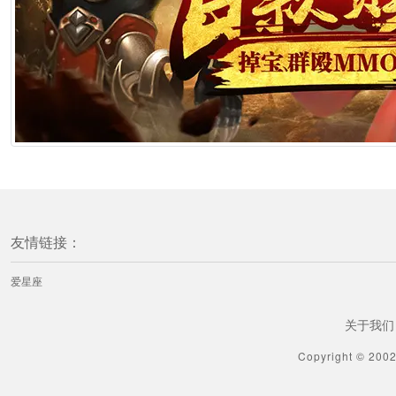
[水瓶座] 爱莎公主水瓶座一周塔罗运势（6.1-6.7）
2分钟前
[水瓶座] 蓝蓝占星水瓶座一周感情运势（5.30-6.5）
2分钟前
[水瓶座] 海百合水瓶座本周运势（6.1-6.2）
2分钟前
友情链接：
[水瓶座] 水瓶座就是赖上了你的表现
爱星座
2分钟前
关于我们
[水瓶座] Pandora占星小巫水瓶座2026年6月运势
Copyright © 200
2分钟前