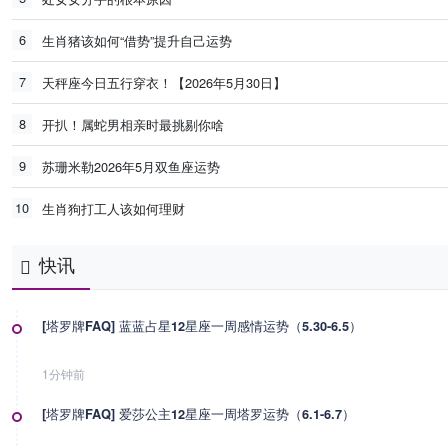
6
生肖猪该如何“借势”提升自己运势
7
天秤座今日五行穿衣！【2026年5月30日】
8
开扒！属蛇男相亲时最挑剔你啥
9
苏珊米勒2026年5月双鱼座运势
10
生肖狗打工人该如何理财
快讯
[塔罗牌FAQ] 蓝蓝占星12星座一周感情运势（5.30-6.5）
1分钟前
[塔罗牌FAQ] 爱莎公主12星座一周塔罗运势（6.1-6.7）