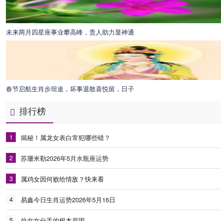
未来两月四星座事业攀高峰，贵人助力显神通
春节启航生肖步坦途，坏事退散喜悦留，日子
排行榜
1
揭秘！属龙女表白常犯哪些错？
2
苏珊米勒2026年5月水瓶座运势
3
属鸡女因何败给情敌？快来看
4
易鑫今日生肖运势2026年5月16日
5
处女女分手的根本原因