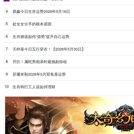
4
易鑫今日生肖运势2026年5月16日
5
处女女分手的根本原因
6
生肖猪该如何“借势”提升自己运势
7
天秤座今日五行穿衣！【2026年5月30日】
8
开扒！属蛇男相亲时最挑剔你啥
9
苏珊米勒2026年5月双鱼座运势
10
生肖狗打工人该如何理财