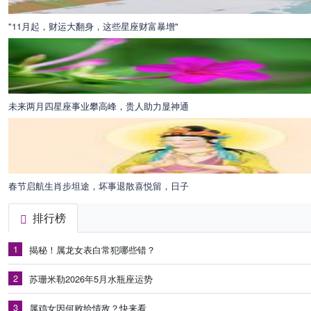
"11月起，财运大翻身，这些星座财富暴增"
未来两月四星座事业攀高峰，贵人助力显神通
春节启航生肖步坦途，坏事退散喜悦留，日子
排行榜
1
揭秘！属龙女表白常犯哪些错？
2
苏珊米勒2026年5月水瓶座运势
3
属鸡女因何败给情敌？快来看