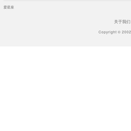
[属龙] 生肖龙该如何“借势”提升自己运势
爱星座
1分钟前
关于我们
[属兔] 生肖兔如何控诉爸爸
Copyright © 200
1分钟前
[属兔] 生肖兔男的直男癌指数
1分钟前
[属兔] 生肖兔该如何“借势”提升自己运势
1分钟前
[属虎] 生肖虎如何控诉爸爸
1分钟前