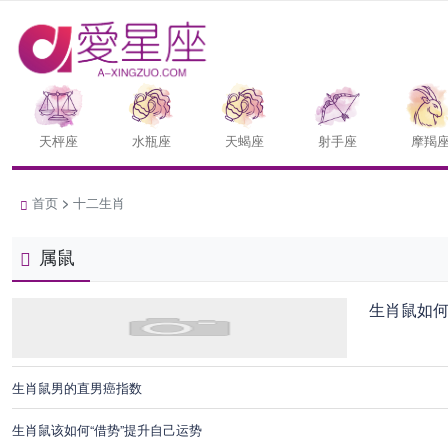
天枰座
水瓶座
天蝎座
射手座
摩羯
首页
>
十二生肖
属鼠
生肖鼠如
生肖鼠男的直男癌指数
生肖鼠该如何“借势”提升自己运势