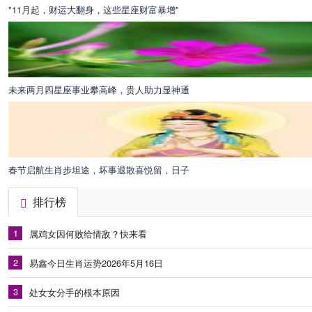
"11月起，财运大翻身，这些星座财富暴增"
未来两月四星座事业攀高峰，贵人助力显神通
春节启航生肖步坦途，坏事退散喜悦留，日子
排行榜
1
属鸡女因何败给情敌？快来看
2
易鑫今日生肖运势2026年5月16日
3
处女女分手的根本原因