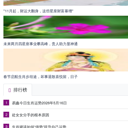
"11月起，财运大翻身，这些星座财富暴增"
未来两月四星座事业攀高峰，贵人助力显神通
春节启航生肖步坦途，坏事退散喜悦留，日子
排行榜
1
易鑫今日生肖运势2026年5月16日
2
处女女分手的根本原因
3
生肖猪该如何“借势”提升自己运势