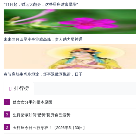
"11月起，财运大翻身，这些星座财富暴增"
未来两月四星座事业攀高峰，贵人助力显神通
春节启航生肖步坦途，坏事退散喜悦留，日子
排行榜
1
处女女分手的根本原因
2
生肖猪该如何“借势”提升自己运势
3
天秤座今日五行穿衣！【2026年5月30日】