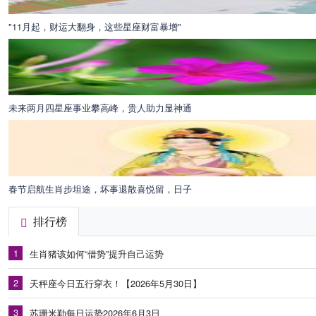
"11月起，财运大翻身，这些星座财富暴增"
未来两月四星座事业攀高峰，贵人助力显神通
春节启航生肖步坦途，坏事退散喜悦留，日子
排行榜
1
生肖猪该如何“借势”提升自己运势
2
天秤座今日五行穿衣！【2026年5月30日】
3
苏珊米勒每日运势2026年6月3日