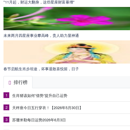
"11月起，财运大翻身，这些星座财富暴增"
未来两月四星座事业攀高峰，贵人助力显神通
春节启航生肖步坦途，坏事退散喜悦留，日子
排行榜
1
生肖猪该如何“借势”提升自己运势
2
天秤座今日五行穿衣！【2026年5月30日】
3
苏珊米勒每日运势2026年6月3日