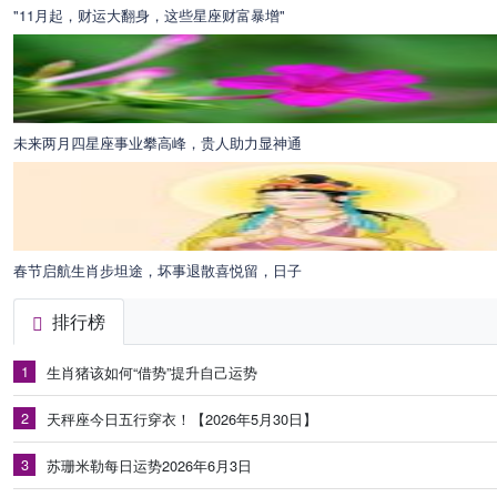
"11月起，财运大翻身，这些星座财富暴增"
未来两月四星座事业攀高峰，贵人助力显神通
春节启航生肖步坦途，坏事退散喜悦留，日子
排行榜
1
生肖猪该如何“借势”提升自己运势
2
天秤座今日五行穿衣！【2026年5月30日】
3
苏珊米勒每日运势2026年6月3日