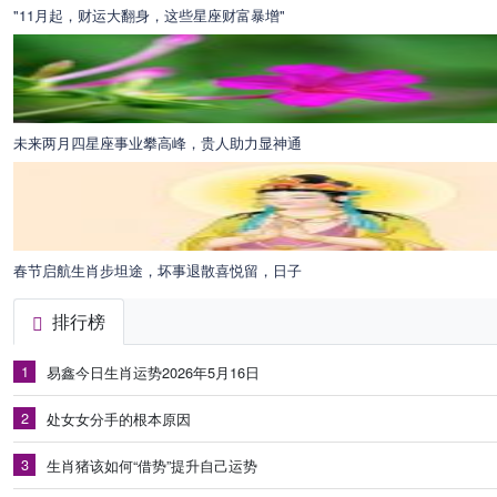
"11月起，财运大翻身，这些星座财富暴增"
未来两月四星座事业攀高峰，贵人助力显神通
春节启航生肖步坦途，坏事退散喜悦留，日子
排行榜
1
易鑫今日生肖运势2026年5月16日
2
处女女分手的根本原因
3
生肖猪该如何“借势”提升自己运势