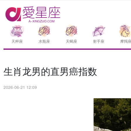
天枰座
水瓶座
天蝎座
射手座
摩羯
生肖龙男的直男癌指数
2026-06-21 12:09