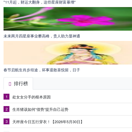
"11月起，财运大翻身，这些星座财富暴增"
未来两月四星座事业攀高峰，贵人助力显神通
春节启航生肖步坦途，坏事退散喜悦留，日子
排行榜
1
处女女分手的根本原因
2
生肖猪该如何“借势”提升自己运势
3
天秤座今日五行穿衣！【2026年5月30日】