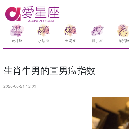
天枰座
水瓶座
天蝎座
射手座
摩羯
生肖牛男的直男癌指数
2026-06-21 12:09