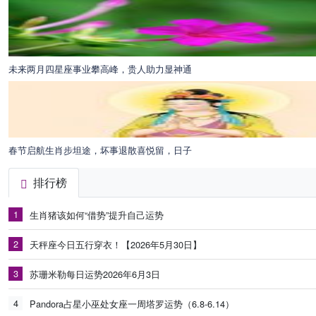
未来两月四星座事业攀高峰，贵人助力显神通
春节启航生肖步坦途，坏事退散喜悦留，日子
排行榜
1
生肖猪该如何“借势”提升自己运势
2
天秤座今日五行穿衣！【2026年5月30日】
3
苏珊米勒每日运势2026年6月3日
4
Pandora占星小巫处女座一周塔罗运势（6.8-6.14）