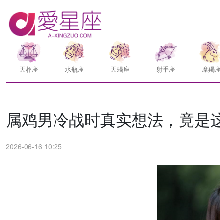
天枰座
水瓶座
天蝎座
射手座
摩羯
属鸡男冷战时真实想法，竟是
2026-06-16 10:25