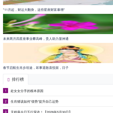
"11月起，财运大翻身，这些星座财富暴增"
未来两月四星座事业攀高峰，贵人助力显神通
春节启航生肖步坦途，坏事退散喜悦留，日子
排行榜
1
处女女分手的根本原因
2
生肖猪该如何“借势”提升自己运势
3
天秤座今日五行穿衣！【2026年5月30日】