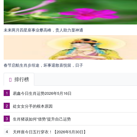
未来两月四星座事业攀高峰，贵人助力显神通
春节启航生肖步坦途，坏事退散喜悦留，日子
排行榜
1
易鑫今日生肖运势2026年5月16日
2
处女女分手的根本原因
3
生肖猪该如何“借势”提升自己运势
4
天秤座今日五行穿衣！【2026年5月30日】