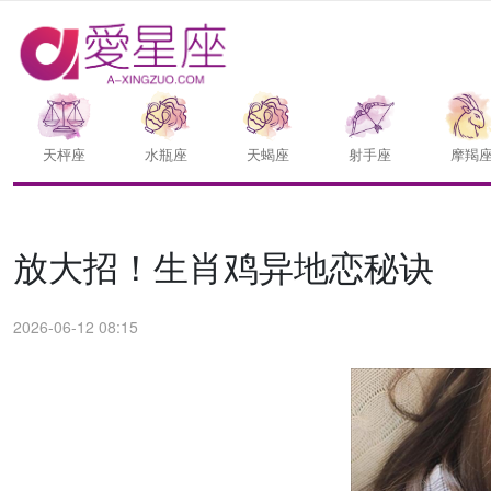
天枰座
水瓶座
天蝎座
射手座
摩羯
放大招！生肖鸡异地恋秘诀
2026-06-12 08:15