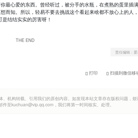
害你最心爱的东西。曾经听过，被分手的水瓶，在煮熟的蛋里插
可想而知。所以，轻易不要去挑战这个看起来啥都不放心上的人
可是结结实实的厉害呀！
THE END
责任编辑：爱
打印
扫描到微信移
om）欢迎各方媒体、机构转载、引用我们的原创内容。如发现本站文章存在版权问题，
uchuan@vip.qq.com，我们将第一时间核实、处理。