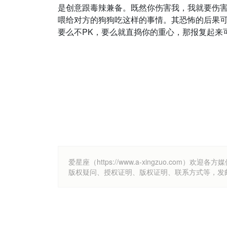
是创意跟毒辣兼备。既然你伤害我，我就要伤
喂给对方的狗狗吃这样的事情。其恐怖的后果
要么不PK，要么就直捣你的重心，那报复起来
爱星座（https://www.a-xingzuo.c
版权疑问、授权证明、版权证明、联系方式等，发邮件至k