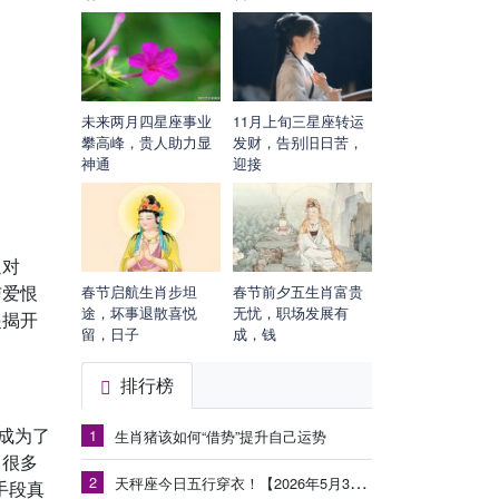
未来两月四星座事业
11月上旬三星座转运
攀高峰，贵人助力显
发财，告别旧日苦，
神通
迎接
退对
与爱恨
春节启航生肖步坦
春节前夕五生肖富贵
途，坏事退散喜悦
无忧，职场发展有
起揭开
留，日子
成，钱
排行榜
成为了
1
生肖猪该如何“借势”提升自己运势
。很多
2
天秤座今日五行穿衣！【2026年5月30日】
手段真