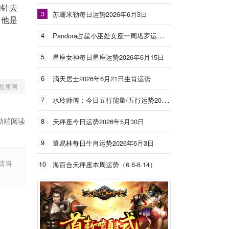
满针去
3
苏珊米勒每日运势2026年6月3日
，他是
4
Pandora占星小巫处女座一周塔罗运势（6.8-6.14）
5
星座女神每日星座运势2026年6月15日
6
滴天居士2026年6月21日生肖运势
星座网
7
水玲师傅：今日五行能量/五行运势2026年5月25日
动端阅读
8
天秤座今日运势2026年5月30日
9
董易林每日生肖运势2026年6月3日
烦请将
10
海百合天秤座本周运势（6.8-6.14）