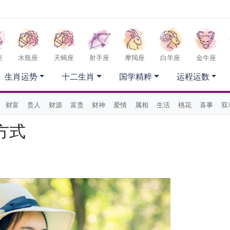
座
水瓶座
天蝎座
射手座
摩羯座
白羊座
金牛座
生肖运势
十二生肖
国学精粹
运程运数
财富
贵人
财源
富贵
财神
爱情
属相
生活
桃花
喜事
双
方式