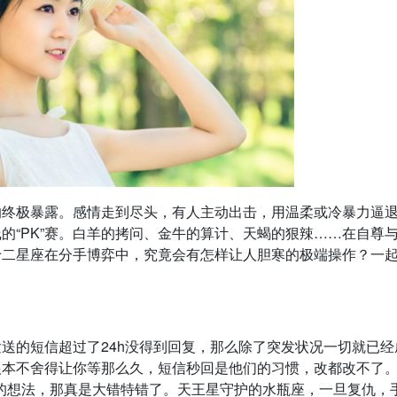
的终极暴露。感情走到尽头，有人主动出击，用温柔或冷暴力逼
的“PK”赛。白羊的拷问、金牛的算计、天蝎的狠辣……在自尊
十二星座在分手博弈中，究竟会有怎样让人胆寒的极端操作？一
送的短信超过了24h没得到回复，那么除了突发状况一切就已经
根本不舍得让你等那么久，短信秒回是他们的习惯，改都改不了
的想法，那真是大错特错了。天王星守护的水瓶座，一旦复仇，