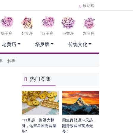
移动端
狮子座
处女座
双子座
巨蟹座
双鱼座
老黄历
塔罗牌
传统文化
丰
解释
热门图集
"11月起，财运大翻
四生肖财运冲天起，
身，这些星座财富暴
翻身致富展英勇无
增"
畏！