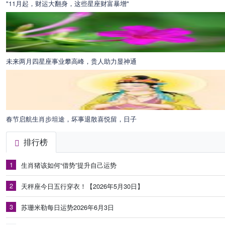
"11月起，财运大翻身，这些星座财富暴增"
未来两月四星座事业攀高峰，贵人助力显神通
春节启航生肖步坦途，坏事退散喜悦留，日子
排行榜
1
生肖猪该如何“借势”提升自己运势
2
天秤座今日五行穿衣！【2026年5月30日】
3
苏珊米勒每日运势2026年6月3日