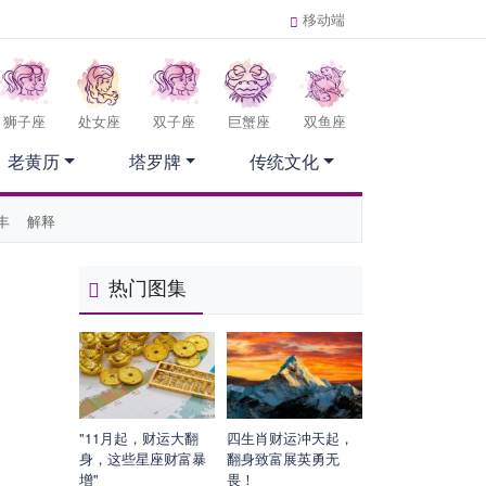
移动端
狮子座
处女座
双子座
巨蟹座
双鱼座
老黄历
塔罗牌
传统文化
丰
解释
热门图集
"11月起，财运大翻
四生肖财运冲天起，
身，这些星座财富暴
翻身致富展英勇无
增"
畏！