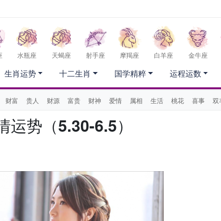
座
水瓶座
天蝎座
射手座
摩羯座
白羊座
金牛座
生肖运势
十二生肖
国学精粹
运程运数
财富
贵人
财源
富贵
财神
爱情
属相
生活
桃花
喜事
双
势（5.30-6.5）