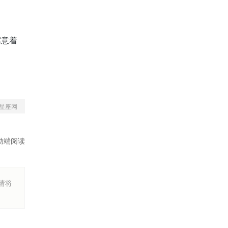
寓意着
星座网
动端阅读
烦请将