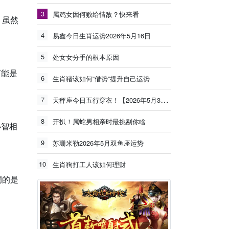
3
属鸡女因何败给情敌？快来看
，虽然
4
易鑫今日生肖运势2026年5月16日
5
处女女分手的根本原因
可能是
6
生肖猪该如何“借势”提升自己运势
7
天秤座今日五行穿衣！【2026年5月30日】
8
开扒！属蛇男相亲时最挑剔你啥
心智相
9
苏珊米勒2026年5月双鱼座运势
10
生肖狗打工人该如何理财
调的是