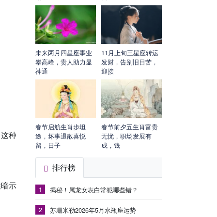
未来两月四星座事业
11月上旬三星座转运
攀高峰，贵人助力显
发财，告别旧日苦，
神通
迎接
春节启航生肖步坦
春节前夕五生肖富贵
，这种
途，坏事退散喜悦
无忧，职场发展有
留，日子
成，钱
排行榜
往暗示
1
揭秘！属龙女表白常犯哪些错？
2
苏珊米勒2026年5月水瓶座运势