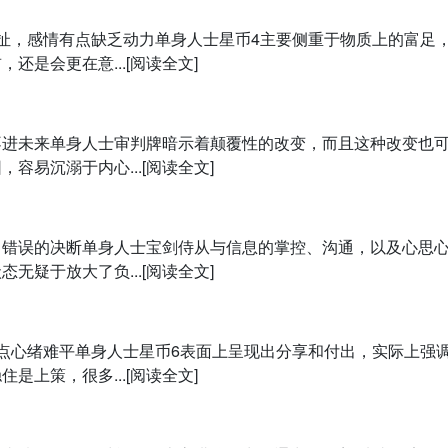
扯，感情有点缺乏动力单身人士星币4主要侧重于物质上的富足
是会更在意...[阅读全文]
不进未来单身人士审判牌暗示着颠覆性的改变，而且这种改变也
易沉溺于内心...[阅读全文]
出错误的决断单身人士宝剑侍从与信息的掌控、沟通，以及心思
疑于放大了负...[阅读全文]
点心绪难平单身人士星币6表面上呈现出分享和付出，实际上强
上策，很多...[阅读全文]