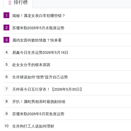
排行榜
1
揭秘！属龙女表白常犯哪些错？
2
苏珊米勒2026年5月水瓶座运势
3
属鸡女因何败给情敌？快来看
4
易鑫今日生肖运势2026年5月16日
5
处女女分手的根本原因
6
生肖猪该如何“借势”提升自己运势
7
天秤座今日五行穿衣！【2026年5月30日】
8
开扒！属蛇男相亲时最挑剔你啥
9
苏珊米勒2026年5月双鱼座运势
10
生肖狗打工人该如何理财