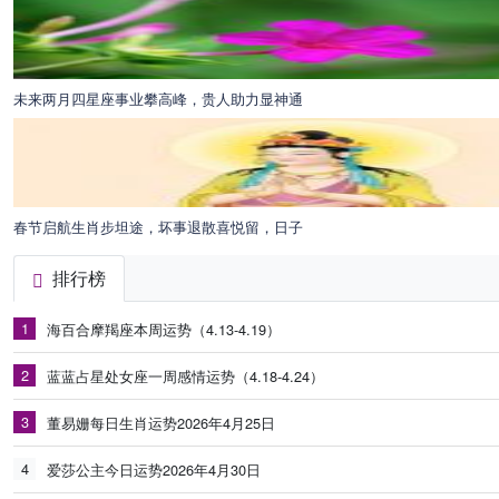
未来两月四星座事业攀高峰，贵人助力显神通
春节启航生肖步坦途，坏事退散喜悦留，日子
排行榜
1
海百合摩羯座本周运势（4.13-4.19）
2
蓝蓝占星处女座一周感情运势（4.18-4.24）
3
董易姗每日生肖运势2026年4月25日
4
爱莎公主今日运势2026年4月30日