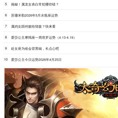
5
揭秘！属龙女表白常犯哪些错？
6
苏珊米勒2026年5月水瓶座运势
7
属鸡女因何败给情敌？快来看
8
爱莎公主摩羯座一周塔罗运势（4.13-4.19）
9
处女座为啥会背黑锅，长点心吧
10
爱莎公主今日运势2026年4月25日