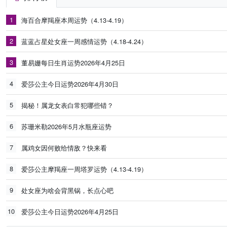
1
海百合摩羯座本周运势（4.13-4.19）
2
蓝蓝占星处女座一周感情运势（4.18-4.24）
3
董易姗每日生肖运势2026年4月25日
4
爱莎公主今日运势2026年4月30日
5
揭秘！属龙女表白常犯哪些错？
6
苏珊米勒2026年5月水瓶座运势
7
属鸡女因何败给情敌？快来看
8
爱莎公主摩羯座一周塔罗运势（4.13-4.19）
9
处女座为啥会背黑锅，长点心吧
10
爱莎公主今日运势2026年4月25日