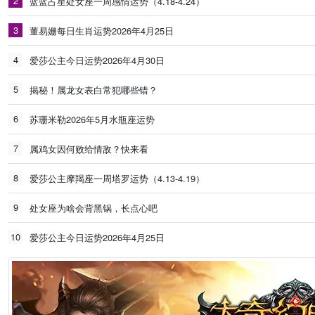
2
蓝蓝占星处女座一周感情运势（4.18-4.24）
3
董易姗每日生肖运势2026年4月25日
4
爱莎公主今日运势2026年4月30日
5
揭秘！属龙女表白常犯哪些错？
6
苏珊米勒2026年5月水瓶座运势
7
属鸡女因何败给情敌？快来看
8
爱莎公主摩羯座一周塔罗运势（4.13-4.19）
9
处女座为啥会背黑锅，长点心吧
10
爱莎公主今日运势2026年4月25日