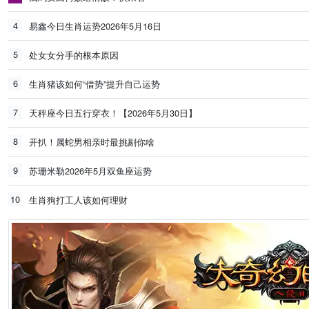
4
易鑫今日生肖运势2026年5月16日
5
处女女分手的根本原因
6
生肖猪该如何“借势”提升自己运势
7
天秤座今日五行穿衣！【2026年5月30日】
8
开扒！属蛇男相亲时最挑剔你啥
9
苏珊米勒2026年5月双鱼座运势
10
生肖狗打工人该如何理财