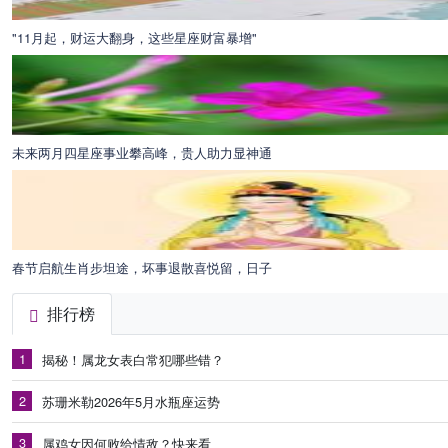
"11月起，财运大翻身，这些星座财富暴增"
未来两月四星座事业攀高峰，贵人助力显神通
春节启航生肖步坦途，坏事退散喜悦留，日子
排行榜
1
揭秘！属龙女表白常犯哪些错？
2
苏珊米勒2026年5月水瓶座运势
3
属鸡女因何败给情敌？快来看