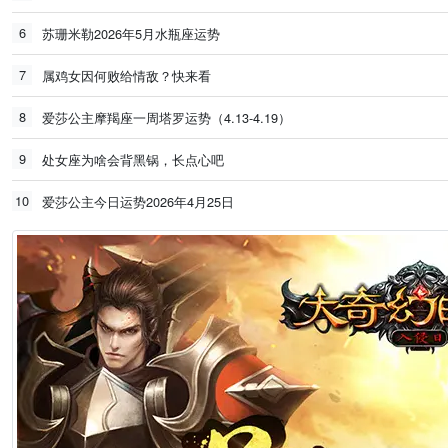
6
苏珊米勒2026年5月水瓶座运势
7
属鸡女因何败给情敌？快来看
8
爱莎公主摩羯座一周塔罗运势（4.13-4.19）
9
处女座为啥会背黑锅，长点心吧
10
爱莎公主今日运势2026年4月25日