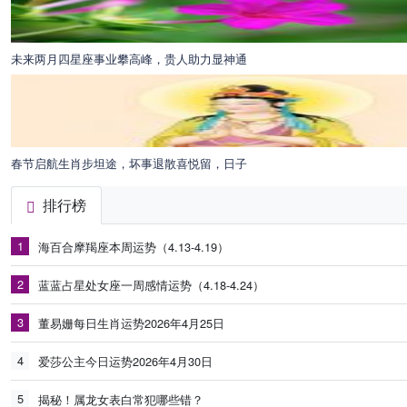
未来两月四星座事业攀高峰，贵人助力显神通
春节启航生肖步坦途，坏事退散喜悦留，日子
排行榜
1
海百合摩羯座本周运势（4.13-4.19）
2
蓝蓝占星处女座一周感情运势（4.18-4.24）
3
董易姗每日生肖运势2026年4月25日
4
爱莎公主今日运势2026年4月30日
5
揭秘！属龙女表白常犯哪些错？