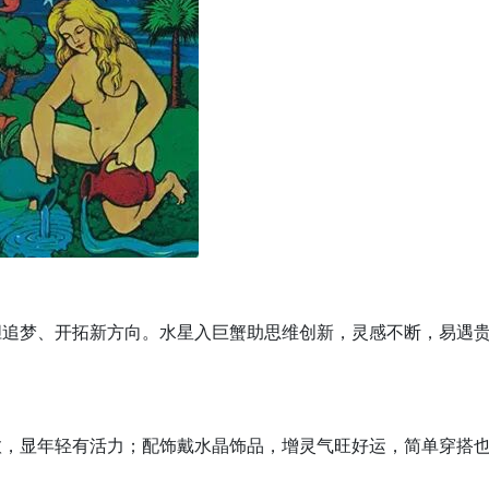
胆追梦、开拓新方向。水星入巨蟹助思维创新，灵感不断，易遇
愈，显年轻有活力；配饰戴水晶饰品，增灵气旺好运，简单穿搭