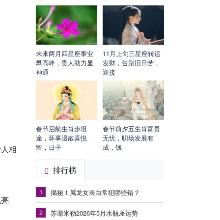
未来两月四星座事业
11月上旬三星座转运
攀高峰，贵人助力显
发财，告别旧日苦，
神通
迎接
春节启航生肖步坦
春节前夕五生肖富贵
途，坏事退散喜悦
无忧，职场发展有
留，日子
成，钱
贵人相
排行榜
1
揭秘！属龙女表白常犯哪些错？
也亮
2
苏珊米勒2026年5月水瓶座运势