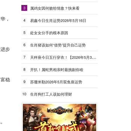
3
属鸡女因何败给情敌？快来看
才华，
4
易鑫今日生肖运势2026年5月16日
5
处女女分手的根本原因
6
生肖猪该如何“借势”提升自己运势
绩进步
7
天秤座今日五行穿衣！【2026年5月30日】
8
开扒！属蛇男相亲时最挑剔你啥
财富稳
9
苏珊米勒2026年5月双鱼座运势
10
生肖狗打工人该如何理财
；
温。