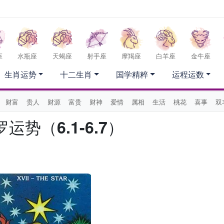
座
水瓶座
天蝎座
射手座
摩羯座
白羊座
金牛座
生肖运势
十二生肖
国学精粹
运程运数
财富
贵人
财源
富贵
财神
爱情
属相
生活
桃花
喜事
双
势（6.1-6.7）