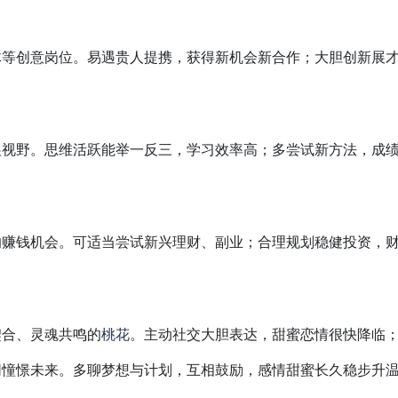
体等创意岗位。易遇贵人提携，获得新机会新合作；大胆创新展
展视野。思维活跃能举一反三，学习效率高；多尝试新方法，成
的赚钱机会。可适当尝试新兴理财、副业；合理规划稳健投资，
契合、灵魂共鸣的
桃花
。主动社交大胆表达，甜蜜恋情很快降临
同憧憬未来。多聊梦想与计划，互相鼓励，感情甜蜜长久稳步升