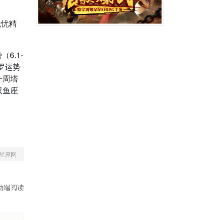
无忧精
6.1-
塔罗运势
一周塔
双鱼座
星座网
动端阅读