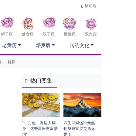
移动端
狮子座
处女座
双子座
巨蟹座
双鱼座
老黄历
塔罗牌
传统文化
丰
解释
热门图集
"11月起，财运大翻
四生肖财运冲天起，
身，这些星座财富暴
翻身致富展英勇无
增"
畏！