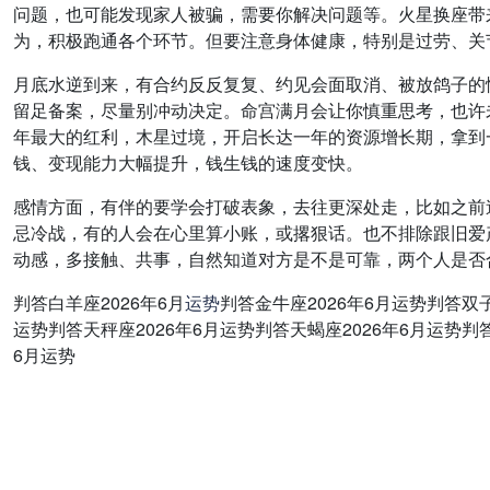
问题，也可能发现家人被骗，需要你解决问题等。火星换座带
为，积极跑通各个环节。但要注意身体健康，特别是过劳、关
月底水逆到来，有合约反反复复、约见会面取消、被放鸽子的
留足备案，尽量别冲动决定。命宫满月会让你慎重思考，也许
年最大的红利，木星过境，开启长达一年的资源增长期，拿到
钱、变现能力大幅提升，钱生钱的速度变快。
感情方面，有伴的要学会打破表象，去往更深处走，比如之前
忌冷战，有的人会在心里算小账，或撂狠话。也不排除跟旧爱
动感，多接触、共事，自然知道对方是不是可靠，两个人是否
判答白羊座2026年6月
运势
判答金牛座2026年6月运势判答双子
运势判答天秤座2026年6月运势判答天蝎座2026年6月运势判答
6月运势