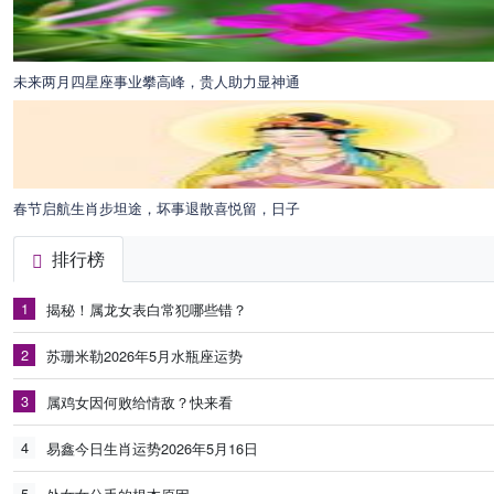
未来两月四星座事业攀高峰，贵人助力显神通
春节启航生肖步坦途，坏事退散喜悦留，日子
排行榜
1
揭秘！属龙女表白常犯哪些错？
2
苏珊米勒2026年5月水瓶座运势
3
属鸡女因何败给情敌？快来看
4
易鑫今日生肖运势2026年5月16日
5