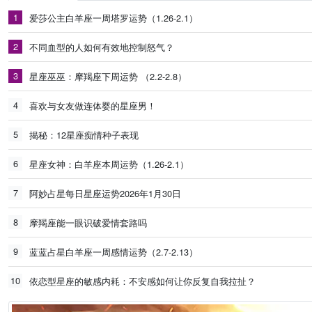
1
爱莎公主白羊座一周塔罗运势（1.26-2.1）
2
不同血型的人如何有效地控制怒气？
3
星座巫巫：摩羯座下周运势 （2.2-2.8）
4
喜欢与女友做连体婴的星座男！
5
揭秘：12星座痴情种子表现
6
星座女神：白羊座本周运势（1.26-2.1）
7
阿妙占星每日星座运势2026年1月30日
8
摩羯座能一眼识破爱情套路吗
9
蓝蓝占星白羊座一周感情运势（2.7-2.13）
10
依恋型星座的敏感内耗：不安感如何让你反复自我拉扯？