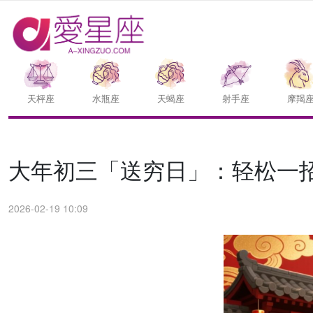
天枰座
水瓶座
天蝎座
射手座
摩羯
大年初三「送穷日」：轻松一
2026-02-19 10:09