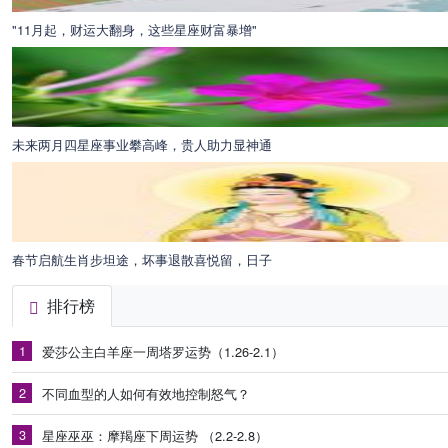
"11月起，财运大翻身，这些星座财富暴增"
未来两月四星座事业攀高峰，贵人助力显神通
春节启航生肖步坦途，坏事退散喜悦留，日子
排行榜
1
爱莎公主白羊座一周塔罗运势（1.26-2.1）
2
不同血型的人如何有效地控制怒气？
3
星座巫巫：摩羯座下周运势 （2.2-2.8）