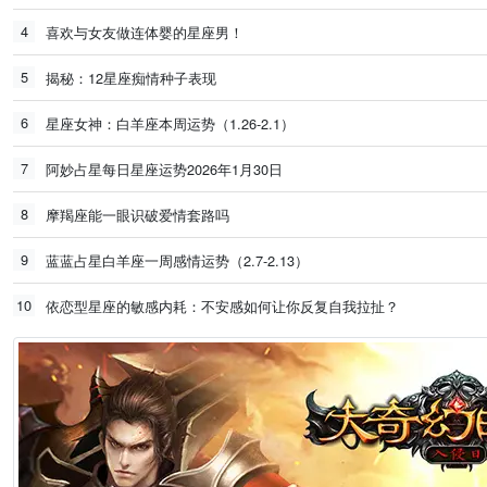
4
喜欢与女友做连体婴的星座男！
5
揭秘：12星座痴情种子表现
6
星座女神：白羊座本周运势（1.26-2.1）
7
阿妙占星每日星座运势2026年1月30日
8
摩羯座能一眼识破爱情套路吗
9
蓝蓝占星白羊座一周感情运势（2.7-2.13）
10
依恋型星座的敏感内耗：不安感如何让你反复自我拉扯？