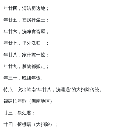
年廿四，清洁房边地；
年廿五，扫房掸尘土；
年廿六，洗净禽畜屋；
年廿七，里外洗归一；
年廿八，家什擦一擦；
年廿九，脏物都搬走；
年三十，晚团年饭。
特点：突出岭南“年廿八，洗邋遢”的大扫除传统。
福建忙年歌
（闽南地区）
廿三，祭灶君；
廿四，拆棚厝（大扫除）；