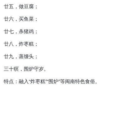
廿五，做豆腐；
廿六，买鱼菜；
廿七，杀猪鸡；
廿八，炸枣糕；
廿九，蒸馒头；
三十暝，围炉守岁。
特点：融入“炸枣糕”“围炉”等闽南特色食俗。