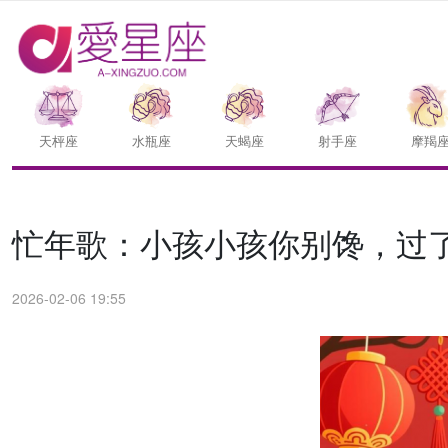
天枰座
水瓶座
天蝎座
射手座
摩羯
忙年歌：小孩小孩你别馋，过了腊
2026-02-06 19:55