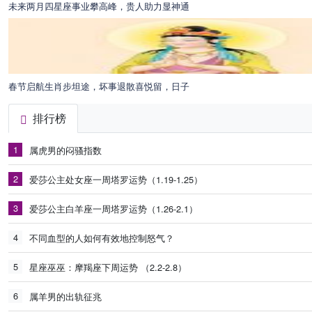
未来两月四星座事业攀高峰，贵人助力显神通
春节启航生肖步坦途，坏事退散喜悦留，日子
排行榜
1
属虎男的闷骚指数
2
爱莎公主处女座一周塔罗运势（1.19-1.25）
3
爱莎公主白羊座一周塔罗运势（1.26-2.1）
4
不同血型的人如何有效地控制怒气？
5
星座巫巫：摩羯座下周运势 （2.2-2.8）
6
属羊男的出轨征兆