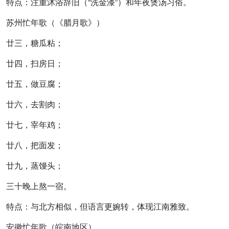
特点：注重沐浴辞旧（“洗金漆”）和年夜煲汤习俗。
苏州忙年歌
（《腊月歌》）
廿三，糖瓜粘；
廿四，扫房日；
廿五，做豆腐；
廿六，去割肉；
廿七，宰年鸡；
廿八，把面发；
廿九，蒸馒头；
三十晚上熬一宿。
特点：与北方相似，但语言更婉转，体现江南雅致。
安徽忙年歌
（皖南地区）