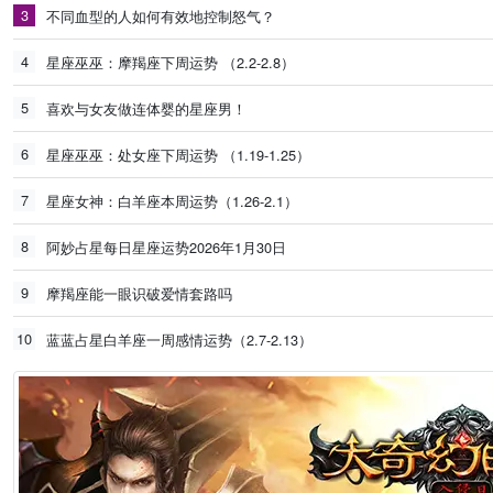
3
不同血型的人如何有效地控制怒气？
4
星座巫巫：摩羯座下周运势 （2.2-2.8）
5
喜欢与女友做连体婴的星座男！
6
星座巫巫：处女座下周运势 （1.19-1.25）
7
星座女神：白羊座本周运势（1.26-2.1）
8
阿妙占星每日星座运势2026年1月30日
9
摩羯座能一眼识破爱情套路吗
10
蓝蓝占星白羊座一周感情运势（2.7-2.13）